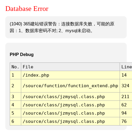
Database Error
(1040) 365建站错误警告：连接数据库失败，可能的原
因：1、数据库密码不对; 2、mysql未启动。
PHP Debug
No.
File
Line
1
/index.php
14
2
/source/function/function_extend.php
324
3
/source/class/jzmysql.class.php
211
4
/source/class/jzmysql.class.php
62
5
/source/class/jzmysql.class.php
94
6
/source/class/jzmysql.class.php
76