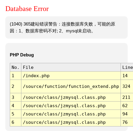
Database Error
(1040) 365建站错误警告：连接数据库失败，可能的原
因：1、数据库密码不对; 2、mysql未启动。
PHP Debug
No.
File
Line
1
/index.php
14
2
/source/function/function_extend.php
324
3
/source/class/jzmysql.class.php
211
4
/source/class/jzmysql.class.php
62
5
/source/class/jzmysql.class.php
94
6
/source/class/jzmysql.class.php
76