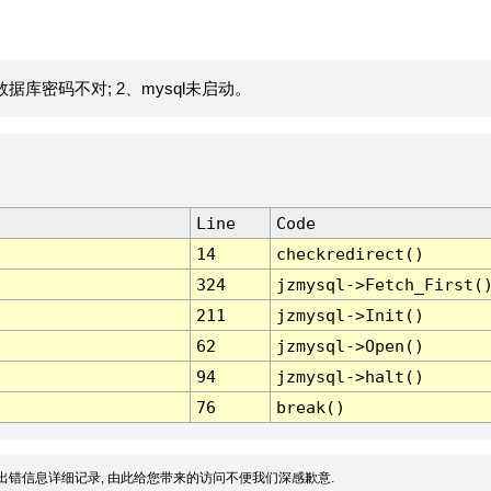
据库密码不对; 2、mysql未启动。
Line
Code
14
checkredirect()
324
jzmysql->Fetch_First(
211
jzmysql->Init()
62
jzmysql->Open()
94
jzmysql->halt()
76
break()
出错信息详细记录, 由此给您带来的访问不便我们深感歉意.