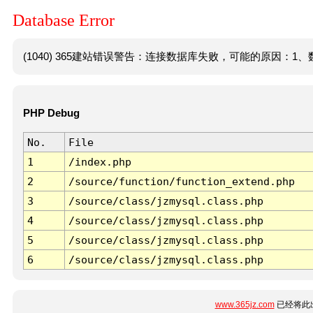
Database Error
(1040) 365建站错误警告：连接数据库失败，可能的原因：1、数
PHP Debug
No.
File
1
/index.php
2
/source/function/function_extend.php
3
/source/class/jzmysql.class.php
4
/source/class/jzmysql.class.php
5
/source/class/jzmysql.class.php
6
/source/class/jzmysql.class.php
www.365jz.com
已经将此