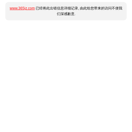
www.365jz.com
已经将此出错信息详细记录, 由此给您带来的访问不便我
们深感歉意.