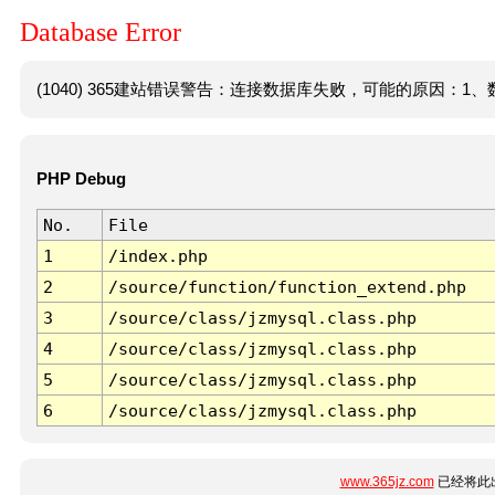
Database Error
(1040) 365建站错误警告：连接数据库失败，可能的原因：1、数
PHP Debug
No.
File
1
/index.php
2
/source/function/function_extend.php
3
/source/class/jzmysql.class.php
4
/source/class/jzmysql.class.php
5
/source/class/jzmysql.class.php
6
/source/class/jzmysql.class.php
www.365jz.com
已经将此