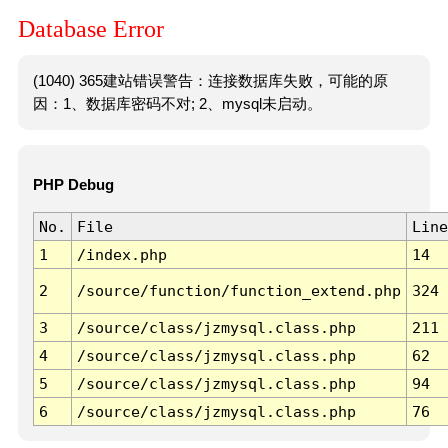
Database Error
(1040) 365建站错误警告：连接数据库失败，可能的原
因：1、数据库密码不对; 2、mysql未启动。
PHP Debug
No.
File
Line
1
/index.php
14
2
/source/function/function_extend.php
324
3
/source/class/jzmysql.class.php
211
4
/source/class/jzmysql.class.php
62
5
/source/class/jzmysql.class.php
94
6
/source/class/jzmysql.class.php
76