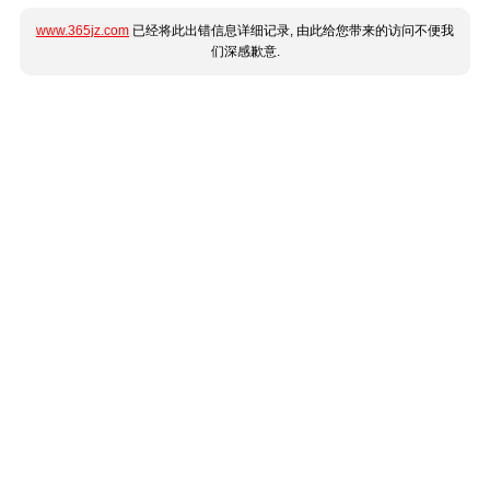
www.365jz.com
已经将此出错信息详细记录, 由此给您带来的访问不便我
们深感歉意.