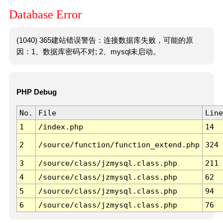
Database Error
(1040) 365建站错误警告：连接数据库失败，可能的原
因：1、数据库密码不对; 2、mysql未启动。
PHP Debug
No.
File
Line
1
/index.php
14
2
/source/function/function_extend.php
324
3
/source/class/jzmysql.class.php
211
4
/source/class/jzmysql.class.php
62
5
/source/class/jzmysql.class.php
94
6
/source/class/jzmysql.class.php
76