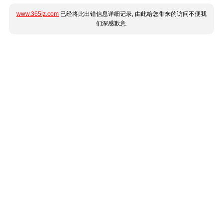
www.365jz.com
已经将此出错信息详细记录, 由此给您带来的访问不便我
们深感歉意.