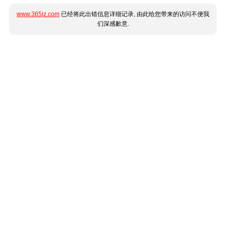
www.365jz.com
已经将此出错信息详细记录, 由此给您带来的访问不便我
们深感歉意.