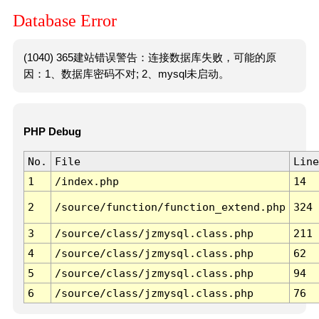
Database Error
(1040) 365建站错误警告：连接数据库失败，可能的原
因：1、数据库密码不对; 2、mysql未启动。
PHP Debug
No.
File
Line
1
/index.php
14
2
/source/function/function_extend.php
324
3
/source/class/jzmysql.class.php
211
4
/source/class/jzmysql.class.php
62
5
/source/class/jzmysql.class.php
94
6
/source/class/jzmysql.class.php
76