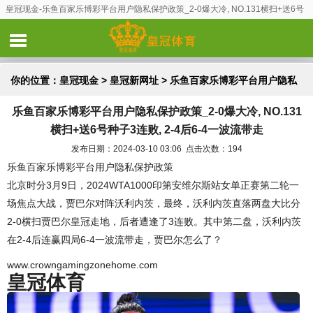
皇冠现金-乐鱼百家乐博彩平台用户隐私保护政策_2-0爆大冷, NO.131横扫+送6号
种子3连败, 2-4后6-4一波流带走
你的位置：
皇冠现金
>
皇冠新网址
> 乐鱼百家乐博彩平台用户隐私
乐鱼百家乐博彩平台用户隐私保护政策_2-0爆大冷, NO.131
保护政策_2-0爆大冷, NO.131横扫+送6号种子3连败, 2-4后6-4一波
横扫+送6号种子3连败, 2-4后6-4一波流带走
流带走
发布日期：2024-03-10 03:06 点击次数：194
乐鱼百家乐博彩平台用户隐私保护政策
北京时分3月9日，2024WTA1000印第安维尔斯站女单正赛第二轮一
场焦点大战，贾巴尔对阵沃利内茨，最终，沃利内茨直落两盘大比分
2-0横扫贾巴尔皇冠走地，后者遭逢了3连败。其中第二盘，沃利内茨
在2-4后连赢四局6-4一波流带走，贾巴尔怎么了？
www.crowngamingzonehome.com
皇冠体育