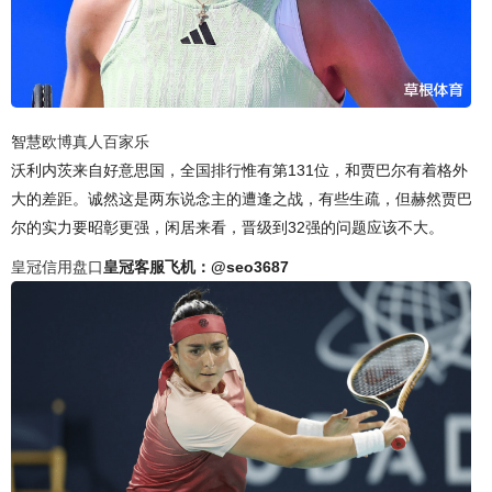
智慧
欧博真人百家乐
沃利内茨来自好意思国，全国排行惟有第131位，和贾巴尔有着格外
大的差距。诚然这是两东说念主的遭逢之战，有些生疏，但赫然贾巴
尔的实力要昭彰更强，闲居来看，晋级到32强的问题应该不大。
皇冠信用盘口
皇冠客服飞机：@seo3687