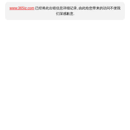
www.365jz.com
已经将此出错信息详细记录, 由此给您带来的访问不便我
们深感歉意.