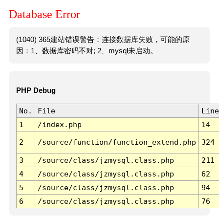
Database Error
(1040) 365建站错误警告：连接数据库失败，可能的原
因：1、数据库密码不对; 2、mysql未启动。
PHP Debug
No.
File
Line
1
/index.php
14
2
/source/function/function_extend.php
324
3
/source/class/jzmysql.class.php
211
4
/source/class/jzmysql.class.php
62
5
/source/class/jzmysql.class.php
94
6
/source/class/jzmysql.class.php
76