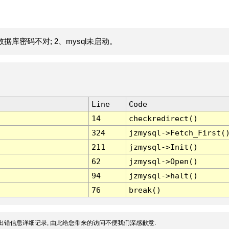
据库密码不对; 2、mysql未启动。
Line
Code
14
checkredirect()
324
jzmysql->Fetch_First(
211
jzmysql->Init()
62
jzmysql->Open()
94
jzmysql->halt()
76
break()
出错信息详细记录, 由此给您带来的访问不便我们深感歉意.