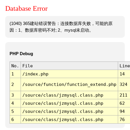
Database Error
(1040) 365建站错误警告：连接数据库失败，可能的原
因：1、数据库密码不对; 2、mysql未启动。
PHP Debug
No.
File
Line
1
/index.php
14
2
/source/function/function_extend.php
324
3
/source/class/jzmysql.class.php
211
4
/source/class/jzmysql.class.php
62
5
/source/class/jzmysql.class.php
94
6
/source/class/jzmysql.class.php
76