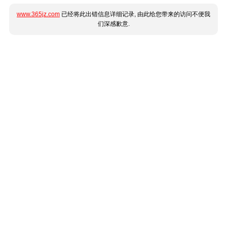
www.365jz.com
已经将此出错信息详细记录, 由此给您带来的访问不便我
们深感歉意.