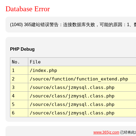
Database Error
(1040) 365建站错误警告：连接数据库失败，可能的原因：1、数
PHP Debug
No.
File
1
/index.php
2
/source/function/function_extend.php
3
/source/class/jzmysql.class.php
4
/source/class/jzmysql.class.php
5
/source/class/jzmysql.class.php
6
/source/class/jzmysql.class.php
www.365jz.com
已经将此