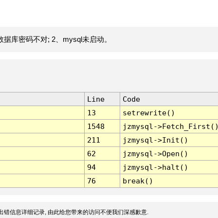
据库密码不对; 2、mysql未启动。
Line
Code
13
setrewrite()
1548
jzmysql->Fetch_First(
211
jzmysql->Init()
62
jzmysql->Open()
94
jzmysql->halt()
76
break()
出错信息详细记录, 由此给您带来的访问不便我们深感歉意.