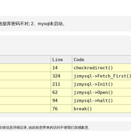
据库密码不对; 2、mysql未启动。
Line
Code
14
checkredirect()
324
jzmysql->Fetch_First(
211
jzmysql->Init()
62
jzmysql->Open()
94
jzmysql->halt()
76
break()
出错信息详细记录, 由此给您带来的访问不便我们深感歉意.