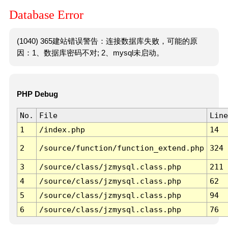
Database Error
(1040) 365建站错误警告：连接数据库失败，可能的原
因：1、数据库密码不对; 2、mysql未启动。
PHP Debug
No.
File
Line
1
/index.php
14
2
/source/function/function_extend.php
324
3
/source/class/jzmysql.class.php
211
4
/source/class/jzmysql.class.php
62
5
/source/class/jzmysql.class.php
94
6
/source/class/jzmysql.class.php
76