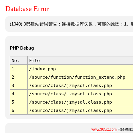
Database Error
(1040) 365建站错误警告：连接数据库失败，可能的原因：1、数
PHP Debug
No.
File
1
/index.php
2
/source/function/function_extend.php
3
/source/class/jzmysql.class.php
4
/source/class/jzmysql.class.php
5
/source/class/jzmysql.class.php
6
/source/class/jzmysql.class.php
www.365jz.com
已经将此