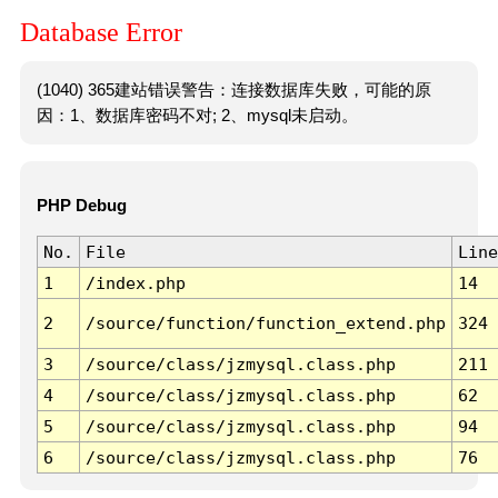
Database Error
(1040) 365建站错误警告：连接数据库失败，可能的原
因：1、数据库密码不对; 2、mysql未启动。
PHP Debug
No.
File
Line
1
/index.php
14
2
/source/function/function_extend.php
324
3
/source/class/jzmysql.class.php
211
4
/source/class/jzmysql.class.php
62
5
/source/class/jzmysql.class.php
94
6
/source/class/jzmysql.class.php
76