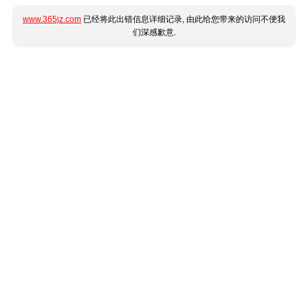
www.365jz.com
已经将此出错信息详细记录, 由此给您带来的访问不便我
们深感歉意.