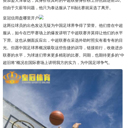
费加盟天津泰达，其身价在其时的中超联赛身价榜上亦然踏进前10。
但由于欠薪等问题，他只为泰达服从了8场比赛就采选了离开。
皇冠信用盘哪里开户
这两位球员的出色发达无疑为中国足球界争得了荣誉。他们曾在中超
服从，如今在巴甲赛场上的爆发讲明了中超联赛并莫得让他们的水平
下滑。这也从侧面反应出，中超联赛在采选外助时照实有着专有的目
光。但愿中国足球界概况吸取这些告捷的训导，链接前行，收敛进步
联赛的水平，为球迷们带来更多精彩的比赛。同期，也期待更多的“中
超旧将”概况在国际赛场上讲明我方的实力，为中国足球争气。