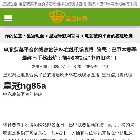
皇冠现金-电竞菠菜平台的搭建欧洲杯在线现场直播_险恶！巴甲本赛季最终弓手榜
出炉：前4名有2位“中超旧将”！
你的位置：
皇冠现金
>
皇冠导航网官网
> 电竞菠菜平台的搭建欧洲
电竞菠菜平台的搭建欧洲杯在线现场直播_险恶！巴甲本赛季
杯在线现场直播_险恶！巴甲本赛季最终弓手榜出炉：前4名有2
最终弓手榜出炉：前4名有2位“中超旧将”！
位“中超旧将”！
发布日期：2025-07-19 03:20 点击次数：113
皇冠网址
电竞菠菜平台的搭建欧洲杯在线现场直播_
皇冠信用盘代理
皇冠hg86a
电竞菠菜平台的搭建
体育赛事手机博彩网站排名近日，巴甲联赛圆满终结，而弓手榜的揭
晓更是激励了闲居关心：前4名中，的确有两位球员齐曾在中超服从。