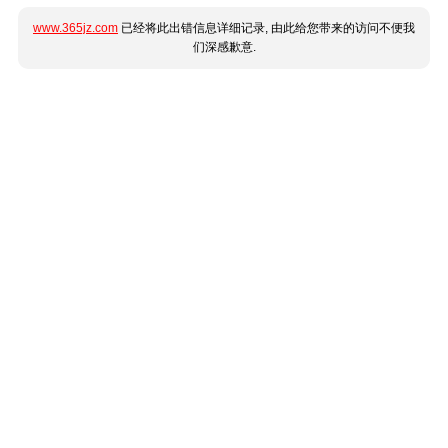
www.365jz.com
已经将此出错信息详细记录, 由此给您带来的访问不便我
们深感歉意.