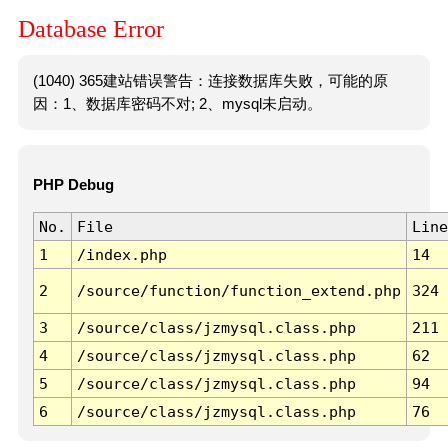
Database Error
(1040) 365建站错误警告：连接数据库失败，可能的原
因：1、数据库密码不对; 2、mysql未启动。
PHP Debug
No.
File
Line
1
/index.php
14
2
/source/function/function_extend.php
324
3
/source/class/jzmysql.class.php
211
4
/source/class/jzmysql.class.php
62
5
/source/class/jzmysql.class.php
94
6
/source/class/jzmysql.class.php
76