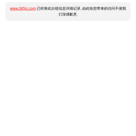
www.365jz.com
已经将此出错信息详细记录, 由此给您带来的访问不便我
们深感歉意.