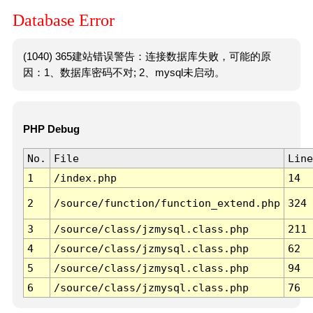
Database Error
(1040) 365建站错误警告：连接数据库失败，可能的原
因：1、数据库密码不对; 2、mysql未启动。
PHP Debug
No.
File
Line
1
/index.php
14
2
/source/function/function_extend.php
324
3
/source/class/jzmysql.class.php
211
4
/source/class/jzmysql.class.php
62
5
/source/class/jzmysql.class.php
94
6
/source/class/jzmysql.class.php
76